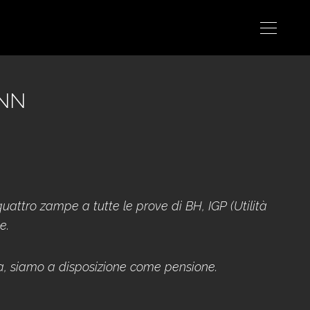
NN
ttro zampe a tutte le prove di BH, IGP (Utilità
e.
za, siamo a disposizione come pensione.